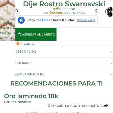
Dije Rostro Swarosvski
TOTAL 
$220.000 COP
ARTÍCU
ENVÍO CALCULADO EN EL PAGO.
EN E
CARRITO
ABRIR
IMAGEN A
PANTALLA
AGREGAR AL CARRITO
COMPLETA
1 restante
DESCRIPCIÓN
CUIDADOS
ORO LAMINADO 18K
Política de privacidad
RECOMENDACIONES PARA TI
Política de reembolso
Términos del servicio
Oro laminado 18k
Política de envío
Correo electrónico
Información de contacto